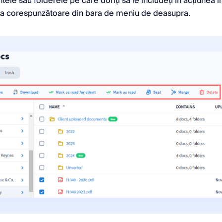
le sau folderele pe care doriți să le includeți în acțiunea î
nea corespunzătoare din bara de meniu de deasupra.