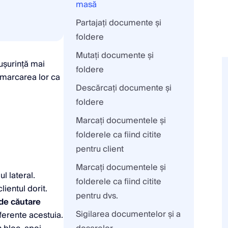
masă
Partajați documente și
foldere
Mutați documente și
 ușurință mai
foldere
 marcarea lor ca
Descărcați documente și
foldere
Marcați documentele și
folderele ca fiind citite
pentru client
Marcați documentele și
l lateral.
folderele ca fiind citite
clientul dorit.
pentru dvs.
de căutare
Sigilarea documentelor și a
aferente acestuia.