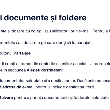
ți documente și foldere
te și dosare cu colegii sau utilizatorii prin e-mail. Pentru a 
mentele sau dosarele pe care doriți să le partajați.
 butonul
Partajare
.
r fi setați automat din conturile clienților asociați, iar adrese
ate în secțiunea
Alegeți destinatarii
.
a documentelor selectate și a destinatarilor. Dacă este necesar
tă adresă de e-mail
pentru a include destinatari terți.
Salvare
pentru a partaja documentele și folderele selectate 