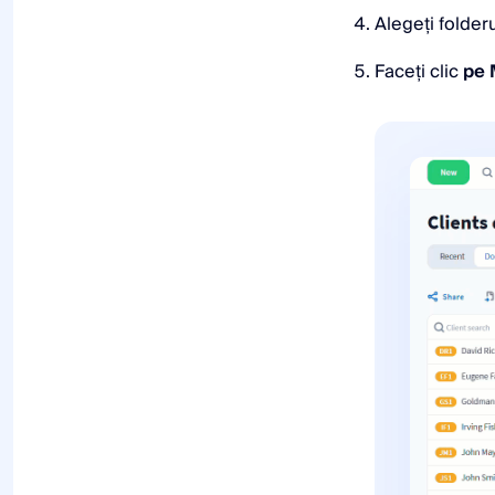
generală a
Alegeți folderu
raportării
Faceți clic
pe 