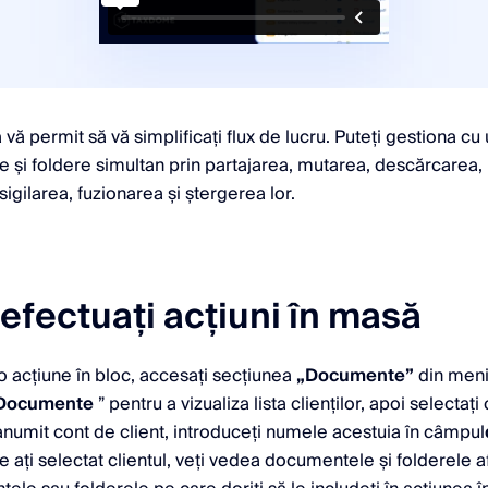
 vă permit să vă simplificați flux de lucru. Puteți gestiona cu
și foldere simultan prin partajarea, mutarea, descărcarea,
 sigilarea, fuzionarea și ștergerea lor.
efectuați acțiuni în masă
o acțiune în bloc, accesați secțiunea
„Documente”
din meniu
Documente
” pentru a vizualiza lista clienților, apoi selectați 
anumit cont de client, introduceți numele acestuia în câmpul
ce ați selectat clientul, veți vedea documentele și folderele 