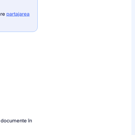
pre
partajarea
ta documente în