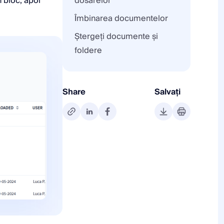
n bloc, apoi
dosarelor
Îmbinarea documentelor
Ștergeți documente și
foldere
Share
Salvați