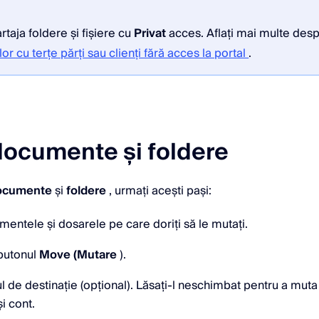
rtaja foldere și fișiere cu
Privat
acces. Aflați mai multe des
 cu terțe părți sau clienți fără acces la portal
.
documente și foldere
ocumente
și
foldere
, urmați acești pași:
mentele și dosarele pe care doriți să le mutați.
 butonul
Move (Mutare
).
ul de destinație (opțional). Lăsați-l neschimbat pentru a mu
i cont.