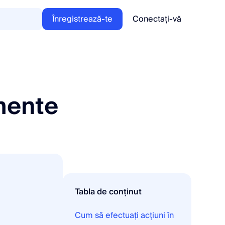
Înregistrează-te
Conectați-vă
mente
Tabla de conținut
Cum să efectuați acțiuni în