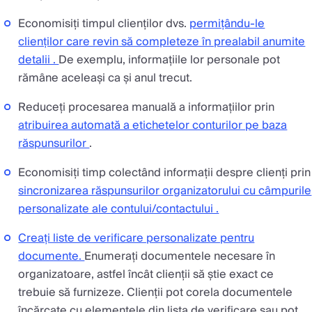
Economisiți timpul clienților dvs.
permițându-le
clienților care revin să completeze în prealabil anumite
detalii .
De exemplu, informațiile lor personale pot
rămâne aceleași ca și anul trecut.
Reduceți procesarea manuală a informațiilor prin
atribuirea automată a etichetelor conturilor pe baza
răspunsurilor
.
Economisiți timp colectând informații despre clienți prin
sincronizarea răspunsurilor organizatorului cu câmpurile
personalizate ale contului/contactului .
Creați liste de verificare personalizate pentru
documente.
Enumerați documentele necesare în
organizatoare, astfel încât clienții să știe exact ce
trebuie să furnizeze. Clienții pot corela documentele
încărcate cu elementele din lista de verificare sau pot