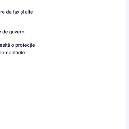
e de fax și alte
e de guvern.
esită o protecție
eglementările