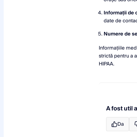
raportării
cererile de
Informații de 
semnătură și
date de contac
descărcați
certificate
Numere de sec
Solicitați e-
Informațiile medi
feedback
(aprobare/neaprobare)
strictă pentru a 
de la clienți
HIPAA.
A fost util 
Da