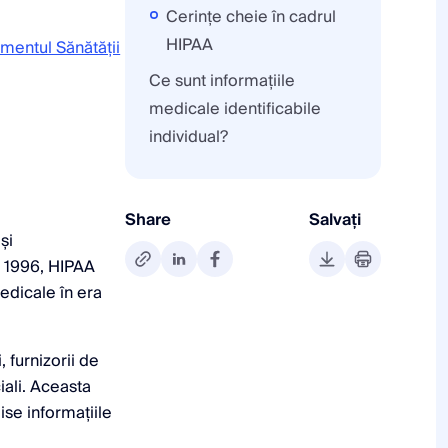
Cerințe cheie în cadrul
HIPAA
mentul Sănătății
Ce sunt informațiile
medicale identificabile
individual?
Share
Salvați
și
în 1996, HIPAA
edicale în era
 furnizorii de
iali. Aceasta
ise informațiile