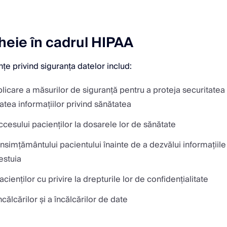
heie în cadrul HIPAA
nțe privind siguranța datelor includ:
licare a măsurilor de siguranță pentru a proteja securitatea 
tatea informațiilor privind sănătatea
cesului pacienților la dosarele lor de sănătate
simțământului pacientului înainte de a dezvălui informațiile
estuia
cienților cu privire la drepturile lor de confidențialitate
călcărilor și a încălcărilor de date