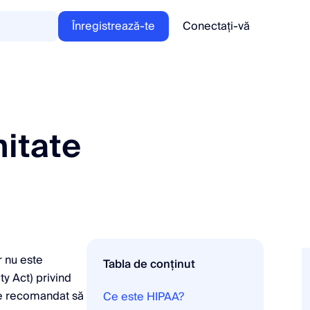
Înregistrează-te
Conectați-vă
itate
r nu este
Tabla de conținut
y Act) privind
ste recomandat să
Ce este HIPAA?