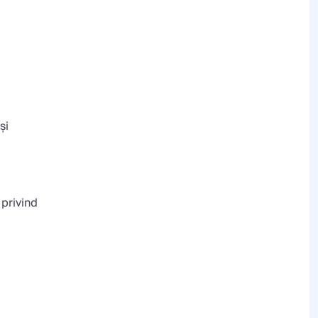
și
 privind