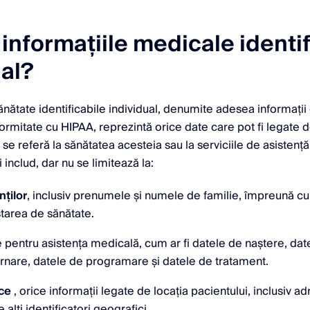
informațiile medicale identif
ual?
ănătate identificabile individual, denumite adesea informații
formitate cu HIPAA, reprezintă orice date care pot fi legate 
se referă la sănătatea acesteia sau la serviciile de asistenț
 includ, dar nu se limitează la:
ților
, inclusiv prenumele și numele de familie, împreună cu
starea de sănătate.
 pentru asistența medicală, cum ar fi datele de naștere, dat
rnare, datele de programare și datele de tratament.
ce
, orice informații legate de locația pacientului, inclusiv 
 alți identificatori geografici.