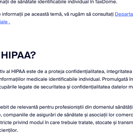
mații de sănătate identificabile individual în TaxDome.
 informații pe această temă, vă rugăm să consultați
Departa
iale .
 HIPAA?
tiv al HIPAA este de a proteja confidențialitatea, integritatea 
informațiilor medicale identificabile individual. Promulgată 
pările legate de securitatea și confidențialitatea datelor m
it de relevantă pentru profesioniștii din domeniul sănătății,
, companiile de asigurări de sănătate și asociații lor comerc
ricte privind modul în care trebuie tratate, stocate și transm
ienților.