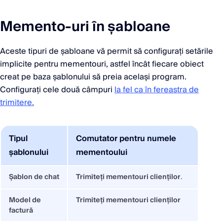
Memento-uri în șabloane
Aceste tipuri de șabloane vă permit să configurați setările
implicite pentru mementouri, astfel încât fiecare obiect
creat pe baza șablonului să preia același program.
Configurați cele două câmpuri
la fel ca în fereastra de
trimitere.
Tipul
Comutator pentru numele
șablonului
mementoului
Șablon de chat
Trimiteți mementouri clienților
.
Model de
Trimiteți mementouri clienților
factură