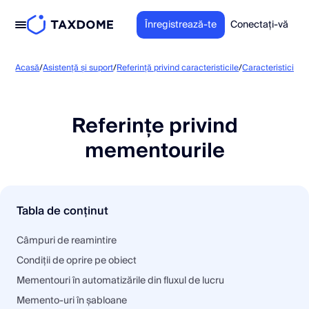
Înregistrează-te
Conectați-vă
Acasă
/
Asistență și suport
/
Referință privind caracteristicile
/
Caracteristici la 
Referințe privind
mementourile
Tabla de conținut
Câmpuri de reamintire
Condiții de oprire pe obiect
Mementouri în automatizările din fluxul de lucru
Memento-uri în șabloane