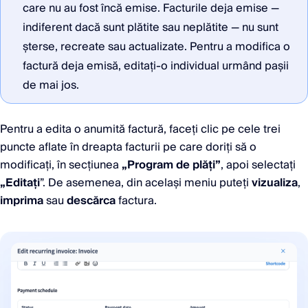
care nu au fost încă emise. Facturile deja emise —
indiferent dacă sunt plătite sau neplătite — nu sunt
șterse, recreate sau actualizate. Pentru a modifica o
factură deja emisă, editați-o individual urmând pașii
de mai jos.
Pentru a edita o anumită factură, faceți clic pe cele trei
puncte aflate în dreapta facturii pe care doriți să o
modificați, în secțiunea
„Program de plăți”
, apoi selectați
„Editați
”. De asemenea, din același meniu puteți
vizualiza
,
imprima
sau
descărca
factura.