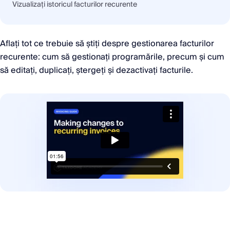
Vizualizați istoricul facturilor recurente
Aflați tot ce trebuie să știți despre gestionarea facturilor
recurente: cum să gestionați programările, precum și cum
să editați, duplicați, ștergeți și dezactivați facturile.