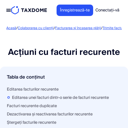
Înregistrează-te
Conectați-vă
Acasă
/
Colaborarea cu clienții
/
Facturarea și încasarea plății
/
Trimite facturi 
Acțiuni cu facturi recurente
Tabla de conținut
Editarea facturilor recurente
Editarea unei facturi dintr-o serie de facturi recurente
Facturi recurente duplicate
Dezactivarea și reactivarea facturilor recurente
Ștergeți facturile recurente