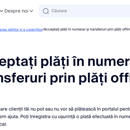
Despre noi
Acceptați plăți în numerar și transferuri prin plăți offli
rea plăților și a corecțiilor
/
ptați plăți în numer
nsferuri prin plăți off
 care clienții tăi nu pot sau nu vor să plătească în portalul pentr
em ajuta. Poți înregistra cu ușurință o plată efectuată în num
car.