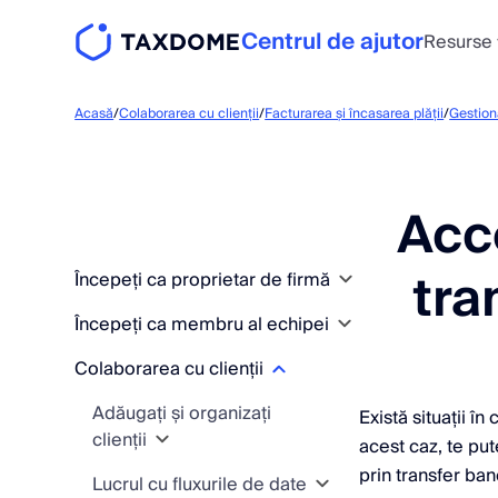
Centrul de ajutor
Resurse
Acasă
/
Colaborarea cu clienții
/
Facturarea și încasarea plății
/
Gestiona
Acce
tra
Începeți ca proprietar de firmă
Începeți ca membru al echipei
Conceptele de bază și
înființarea firmei
Colaborarea cu clienții
Conceptele de bază și
Puneți flux de lucru primul
configurarea contului
Găsirea drumului
Adăugați și organizați
Există situații în
dvs. flux de lucru
TaxDome
Ghiduri de inițiere rapidă
clienții
Găsirea drumului
acest caz, te put
Pregătește-te să inviți
Modalități de accesare
Explicații despre
TaxDome
prin transfer ban
Lucrul cu fluxurile de date
Începeți ca membru al
Adăugați clienți
clienți
a TaxDome
conductele de