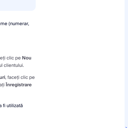
Dome (numerar,
ceți clic pe
Nou
l clientului.
uri
, faceți clic pe
ați
Înregistrare
 fi utilizată