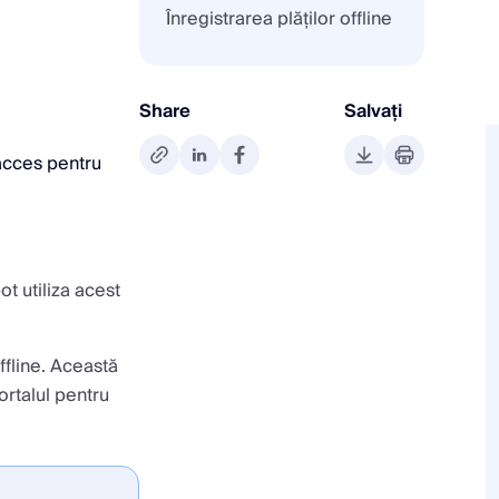
Înregistrarea plăților offline
Share
Salvați
acces pentru
pot utiliza acest
ffline. Această
ortalul pentru