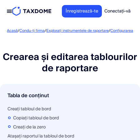
Înregistrează-te
Conectați-vă
Acasă
/
Condu-ți firma
/
Explorați instrumentele de raportare
/
Configurarea rapo
Crearea și editarea tablourilor
de raportare
Tabla de conținut
Creați tabloul de bord
Copiați tabloul de bord
Creați de la zero
Atașați raportul la tabloul de bord