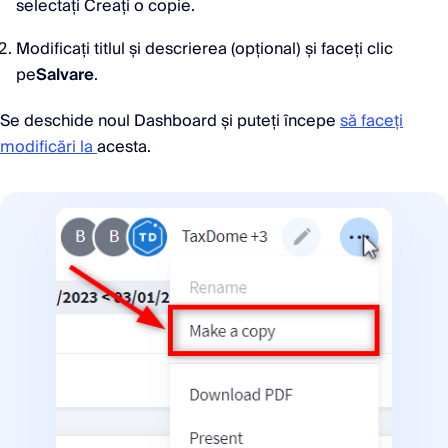
selectați Creați o copie.
Modificați titlul și descrierea (opțional) și faceți clic
pe
Salvare
.
Se deschide noul Dashboard și puteți începe
să faceți
modificări la
acesta.