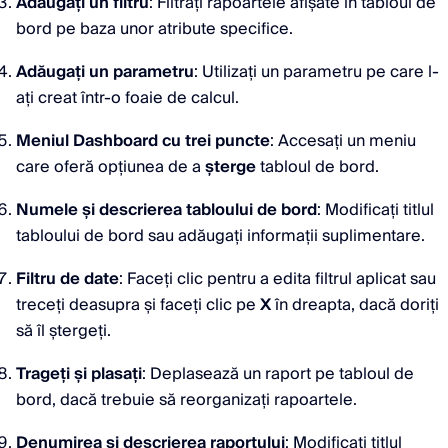
Adăugați un filtru
: Filtrați rapoartele afișate în tabloul de
bord pe baza unor atribute specifice.
Adăugați un parametru
: Utilizați un parametru pe care l-
ați creat într-o foaie de calcul.
Meniul Dashboard cu trei puncte
: Accesați un meniu
care oferă opțiunea de a
șterge
tabloul de bord.
Numele și descrierea tabloului de bord
: Modificați titlul
tabloului de bord sau adăugați informații suplimentare.
Filtru de date
: Faceți clic pentru a edita filtrul aplicat sau
treceți deasupra și faceți clic pe
X
în dreapta, dacă doriți
să îl ștergeți.
Trageți și plasați
: Deplasează un raport pe tabloul de
bord, dacă trebuie să reorganizați rapoartele.
Denumirea și descrierea raportului
: Modificați titlul