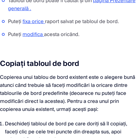
Tabloul de bord poate fi căutat și din
pagina Prezentare
generală .
Puteți
fixa orice
raport salvat pe tabloul de bord.
Puteți
modifica
acesta oricând.
Copiați tabloul de bord
Copierea unui tablou de bord existent este o alegere bună
atunci când trebuie să faceți modificări la oricare dintre
tablourile de bord predefinite (deoarece nu puteți face
modificări direct la acestea). Pentru a crea unul prin
copierea unuia existent, urmați acești pași:
Deschideți tabloul de bord pe care doriți să îl copiați,
faceți clic pe cele trei puncte din dreapta sus, apoi