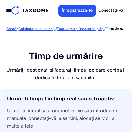
Înregistrează-te
Conectați-vă
Timp de urmărire
Acasă
/
Colaborarea cu clienții
/
Facturarea și încasarea plății
/
Timp de urmărire
Urmăriți, gestionați și facturați timpul pe care echipa îl
dedică îndeplinirii sarcinilor.
Urmăriți timpul în timp real sau retroactiv
Urmăriți timpul cu cronometre live sau introduceri
manuale, conectați-vă la sarcini, alocați servicii și
multe altele.