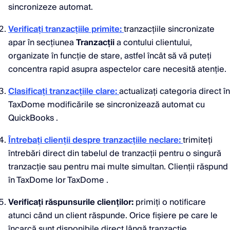
sincronizeze automat.
Verificați tranzacțiile primite:
tranzacțiile sincronizate
apar în secțiunea
Tranzacții
a contului clientului,
organizate în funcție de stare, astfel încât să vă puteți
concentra rapid asupra aspectelor care necesită atenție.
Clasificați tranzacțiile clare:
actualizați categoria direct în
TaxDome modificările se sincronizează automat cu
QuickBooks .
Întrebați clienții despre tranzacțiile neclare:
trimiteți
întrebări direct din tabelul de tranzacții pentru o singură
tranzacție sau pentru mai multe simultan. Clienții răspund
în TaxDome lor TaxDome .
Verificați răspunsurile clienților:
primiți o notificare
atunci când un client răspunde. Orice fișiere pe care le
încarcă sunt disponibile direct lângă tranzacție.