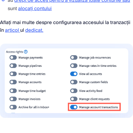
au
drept de acces pentru a vizualiza toate conturile sau
sunt
alocați contului
Aflați mai multe despre configurarea accesului la tranzacții
în
articol
ul
dedicat.