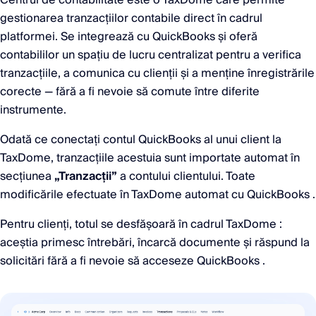
Centrul de contabilitate este o TaxDome care permite
gestionarea tranzacțiilor contabile direct în cadrul
platformei. Se integrează cu QuickBooks și oferă
contabililor un spațiu de lucru centralizat pentru a verifica
tranzacțiile, a comunica cu clienții și a menține înregistrările
corecte — fără a fi nevoie să comute între diferite
instrumente.
Odată ce conectați contul QuickBooks al unui client la
TaxDome, tranzacțiile acestuia sunt importate automat în
secțiunea
„Tranzacții”
a contului clientului. Toate
modificările efectuate în TaxDome automat cu QuickBooks .
Pentru clienți, totul se desfășoară în cadrul TaxDome :
aceștia primesc întrebări, încarcă documente și răspund la
solicitări fără a fi nevoie să acceseze QuickBooks .