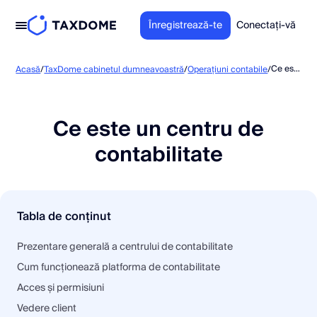
Înregistrează-te
Conectați-vă
Ce este un centru de contabilitate
Acasă
/
TaxDome cabinetul dumneavoastră
/
Operațiuni contabile
/
Ce este un centru de
contabilitate
Tabla de conținut
Prezentare generală a centrului de contabilitate
Cum funcționează platforma de contabilitate
Acces și permisiuni
Vedere client