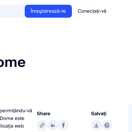
Înregistrează-te
Conectați-vă
Dome
, permițându-vă
Share
Salvați
axDome este
licația web