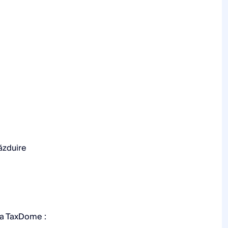
ăzduire
ția TaxDome :