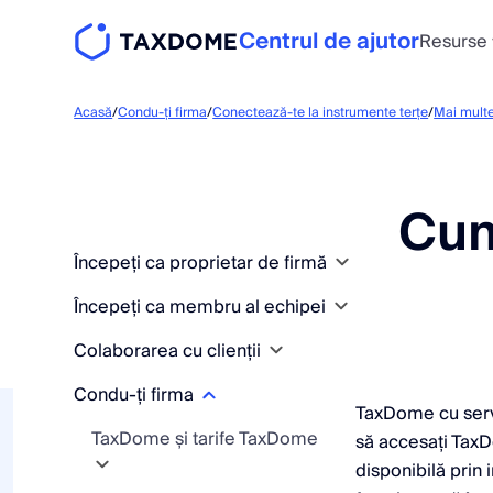
Centrul de ajutor
Resurse
Acasă
/
Condu-ți firma
/
Conectează-te la instrumente terțe
/
Mai multe
Cum
Începeți ca proprietar de firmă
Începeți ca membru al echipei
Conceptele de bază și
înființarea firmei
Colaborarea cu clienții
Conceptele de bază și
Puneți flux de lucru primul
configurarea contului
Găsirea drumului
Condu-ți firma
Adăugați și organizați
dvs. flux de lucru
TaxDome
TaxDome cu servi
Ghiduri de inițiere rapidă
clienții
Găsirea drumului
TaxDome și tarife TaxDome
să accesați TaxD
Pregătește-te să inviți
Modalități de accesare
Explicații despre
TaxDome
Lucrul cu fluxurile de date
Începeți ca membru al
Adăugați clienți
disponibilă prin
clienți
a TaxDome
conductele de
Modalități de accesare
unei echipe în