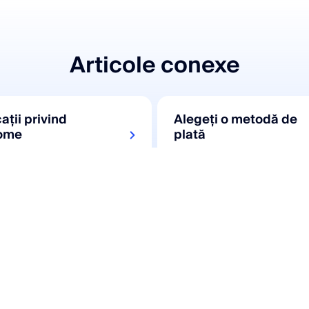
Articole conexe
ații privind
Alegeți o metodă de
ome
plată