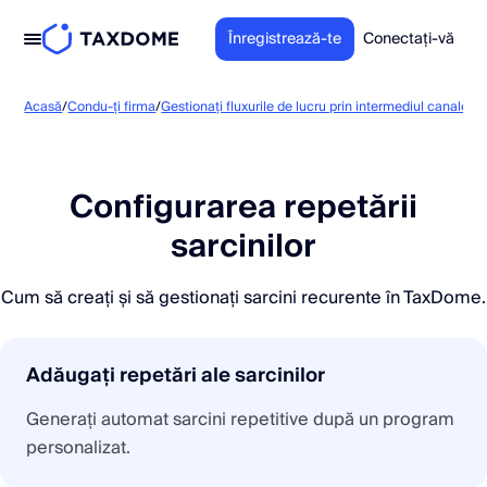
Înregistrează-te
Conectați-vă
Acasă
/
Condu-ți firma
/
Gestionați fluxurile de lucru prin intermediul canalelor
Configurarea repetării
sarcinilor
Cum să creați și să gestionați sarcini recurente în TaxDome.
Adăugați repetări ale sarcinilor
Generați automat sarcini repetitive după un program
personalizat.