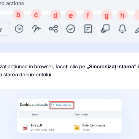
izat acțiunea în browser, faceți clic pe
„Sincronizați starea”
î
za starea documentului.