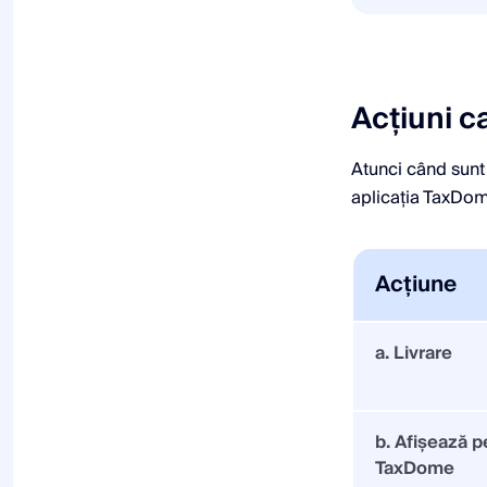
Acțiuni c
Atunci când sunt
aplicația TaxDom
Acţiune
a. Livrare
b. Afișează p
TaxDome