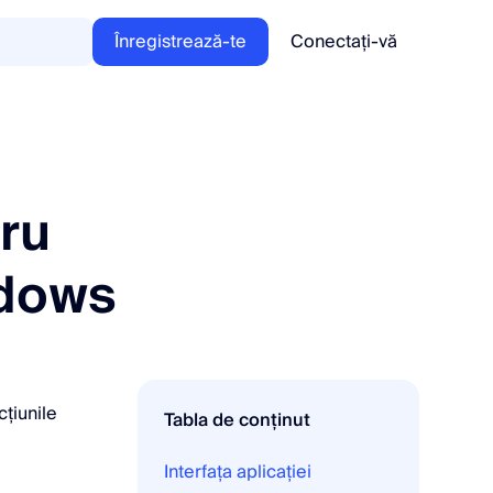
Înregistrează-te
Conectați-vă
tru
ndows
cțiunile
Tabla de conținut
Interfața aplicației