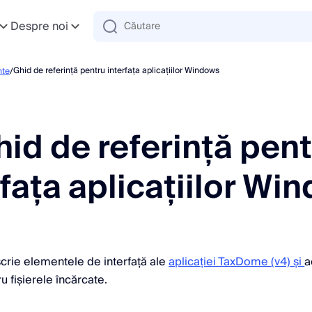
Despre noi
Ghid de referință pentru interfața aplicațiilor Windows
te
/
id de referință pen
rfața aplicațiilor Wi
scrie elementele de interfață ale
aplicației TaxDome (v4) și
a
u fișierele încărcate.