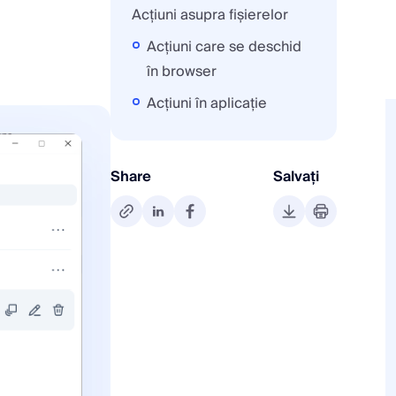
Acțiuni asupra fișierelor
Acțiuni care se deschid
în browser
Acțiuni în aplicație
Share
Salvați