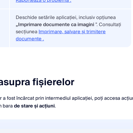
Raportează o problemă .
Deschide setările aplicației, inclusiv opțiunea
„Imprimare documente ca imagini
”. Consultați
secțiunea
Imprimare, salvare și trimitere
documente .
asupra fișierelor
r a fost încărcat prin intermediul aplicației, poți accesa acți
n bara
de stare și acțiuni
.