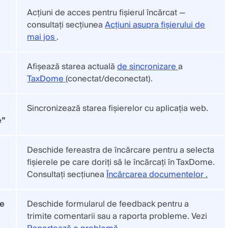
Acțiuni de acces pentru fișierul încărcat —
consultați secțiunea
Acțiuni asupra fișierului de
mai jos
.
Afișează starea actuală
de sincronizare
a
TaxDome
(conectat/deconectat).
Sincronizează starea fișierelor cu aplicația web.
e”
Deschide fereastra de încărcare pentru a selecta
fișierele pe care doriți să le încărcați în TaxDome.
Consultați secțiunea
Încărcarea documentelor .
de
Deschide formularul de feedback pentru a
trimite comentarii sau a raporta probleme. Vezi