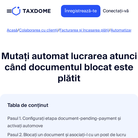
Înregistrează-te
Conectați-vă
Acasă
/
Colaborarea cu clienții
/
Facturarea și încasarea plății
/
Automatizarea f
Mutați automat lucrarea atunci
când documentul blocat este
plătit
Tabla de conținut
Pasul 1. Configurați etapa document-pending-payment și
activați automove
Pasul 2. Blocați un document și asociați-l cu un post de lucru