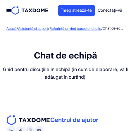
Înregistrează-te
Conectați-vă
Chat de echipă
Acasă
/
Asistență și suport
/
Referință privind caracteristicile
/
Chat de echipă
Ghid pentru discuțiile în echipă (în curs de elaborare, va fi
adăugat în curând).
Centrul de ajutor