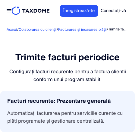
Înregistrează-te
Conectați-vă
Trimite facturi periodice
Acasă
/
Colaborarea cu clienții
/
Facturarea și încasarea plății
/
Trimite facturi periodice
Configurați facturi recurente pentru a factura clienții
conform unui program stabilit.
Facturi recurente: Prezentare generală
Automatizați facturarea pentru serviciile curente cu
plăți programate și gestionare centralizată.