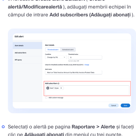
alertă/Modificare
alertă
), adăugați membrii echipei în
câmpul de intrare
Add subscribers (Adăugați abonați
).
Selectați o alertă pe pagina
Raportare > Alerte
și faceți
clic pe
Adăugați abonați
din meniul cu trei puncte.