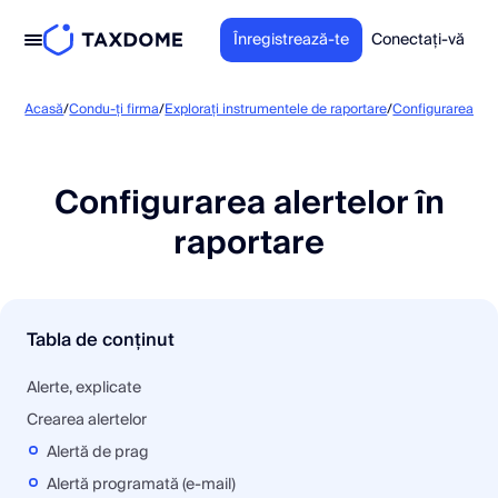
Înregistrează-te
Conectați-vă
Acasă
/
Condu-ți firma
/
Explorați instrumentele de raportare
/
Configurarea rapo
Configurarea alertelor în
raportare
Tabla de conținut
Alerte, explicate
Crearea alertelor
Alertă de prag
Alertă programată (e-mail)