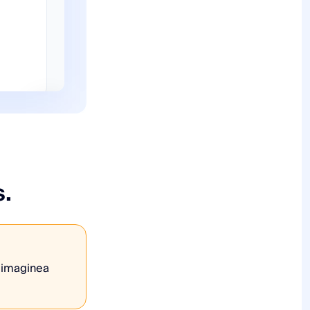
s.
; imaginea