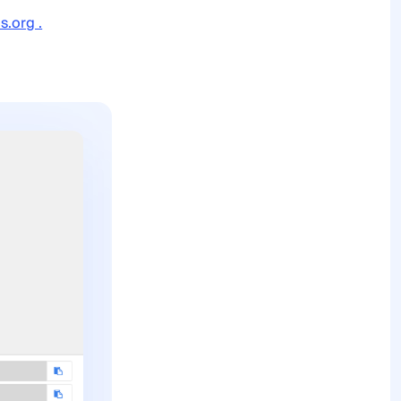
.org .