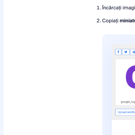
Încărcați imag
Copiați
miniat