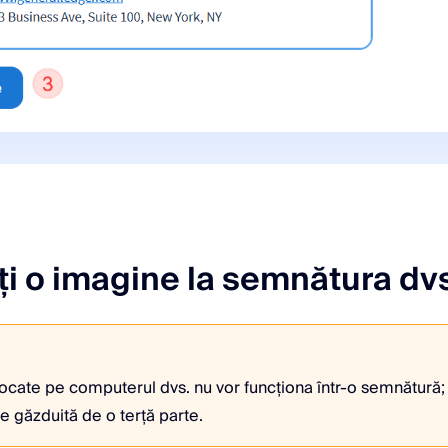
i o imagine la semnătura dv
tocate pe computerul dvs. nu vor funcționa într-o semnătură
ie găzduită de o terță parte.