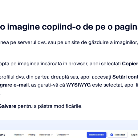
o imagine copiind-o de pe o pagi
inea pe serverul dvs. sau pe un site de găzduire a imaginilor,
eapta pe imaginea încărcată în browser, apoi selectați
Copier
profilul dvs. din partea dreaptă sus, apoi accesați
Setări con
grare e-mail
, asigurați-vă că
WYSIWYG
este selectat, apoi l
.
Salvare
pentru a păstra modificările.