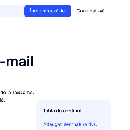
Înregistrează-te
Conectați-vă
-mail
e de la TaxDome.
lă.
Tabla de conținut
Adăugați semnătura dvs.