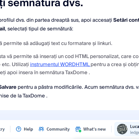
i semnătura dvs.
profilul dvs. din partea dreaptă sus, apoi accesați
Setări con
ail
, selectați tipul de semnătură:
ă permite să adăugați text cu formatare și linkuri.
a vă permite să inserați un cod HTML personalizat, care con
 etc. Utilizați
instrumentul WORDHTML
pentru a crea și obț
teți apoi insera în semnătura TaxDome .
Salvare
pentru a păstra modificările. Acum semnătura dvs. v
imise de la TaxDome .