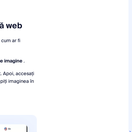
nă web
 cum ar fi
e imagine
.
t
. Apoi, accesați
ipiți imaginea în