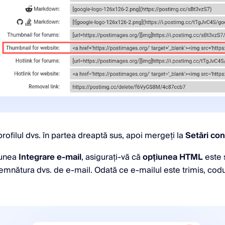
profilul dvs. în partea dreaptă sus, apoi mergeți la
Setări con
iunea
Integrare e-mail
, asigurați-vă că
opțiunea HTML
este 
n semnătura dvs. de e-mail. Odată ce e-mailul este trimis, cod