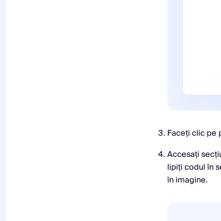
Faceți clic pe 
Accesați secț
lipiți codul î
în imagine.