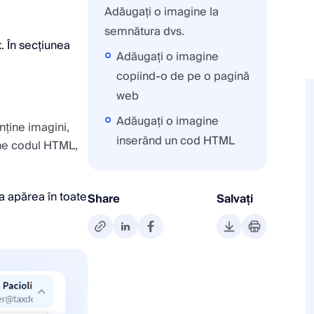
Adăugați o imagine la
semnătura dvs.
t
. În secțiunea
Adăugați o imagine
copiind-o de pe o pagină
web
Adăugați o imagine
ține imagini,
inserând un cod HTML
ine codul HTML,
a apărea în toate
Share
Salvați