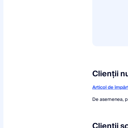
Clienții 
Articol de împărt
De asemenea, p
Clienții s