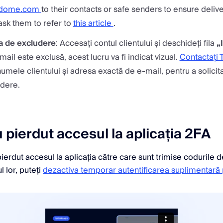
xdome.com
to their contacts or safe senders to ensure delive
 ask them to refer to
this article
.
sta de excludere
: Accesați contul clientului și deschideți fila
„
ail este exclusă, acest lucru va fi indicat vizual.
Contactați
umele clientului și adresa exactă de e-mail, pentru a solicit
udere.
u pierdut accesul la aplicația 2FA
pierdut accesul la aplicația către care sunt trimise codurile de
 lor, puteți
dezactiva temporar autentificarea suplimentară