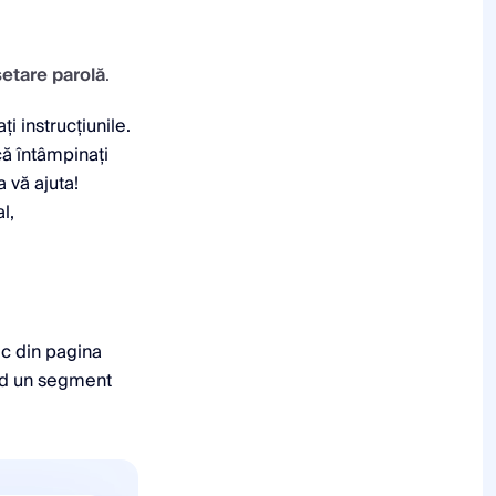
etare parolă
.
i instrucțiunile.
că întâmpinați
 vă ajuta!
l,
loc din pagina
pid un segment