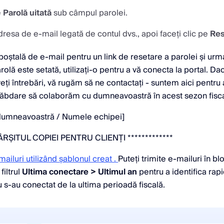
e
Parolă uitată
sub câmpul parolei.
dresa de e-mail legată de contul dvs., apoi faceți clic pe
Res
 poștală de e-mail pentru un link de resetare a parolei și urmaț
lă este setată, utilizați-o pentru a vă conecta la portal. Da
i întrebări, vă rugăm să ne contactați - suntem aici pentru a
ăbdare să colaborăm cu dumneavoastră în acest sezon fisca
dumneavoastră / Numele echipei]
SFÂRȘITUL COPIEI PENTRU CLIENȚI *************
mailuri utilizând șablonul creat .
Puteți trimite e-mailuri în b
filtrul
Ultima conectare > Ultimul an
pentru a identifica ra
u s-au conectat de la ultima perioadă fiscală.