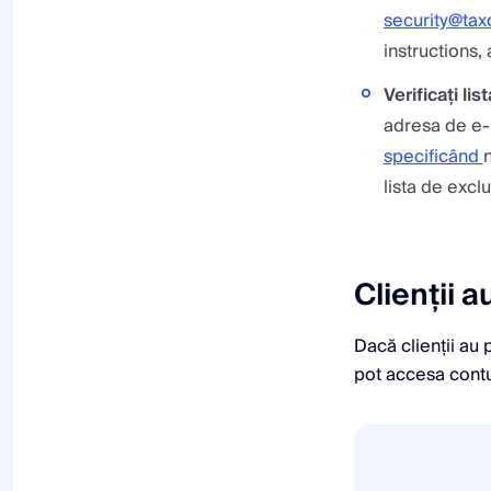
security@ta
instructions,
Verificați li
adresa de e-m
specificând
n
lista de excl
Clienții a
Dacă clienții au 
pot accesa contul