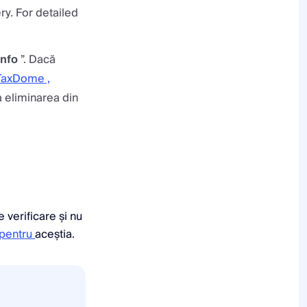
ry. For detailed
Info
”. Dacă
 TaxDome ,
a eliminarea din
 verificare și nu
 pentru
aceștia.