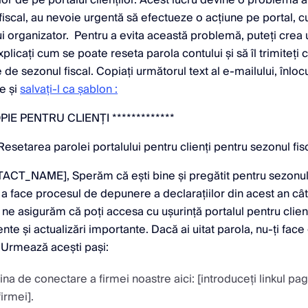
fiscal, au nevoie urgentă să efectueze o acțiune pe portal, c
 organizator. Pentru a evita această problemă, puteți crea 
plicați cum se poate reseta parola contului și să îl trimiteți cl
e de sezonul fiscal. Copiați următorul text al e-mailului, înlocu
e și
salvați-l ca șablon :
OPIE PENTRU CLIENȚI *************
esetarea parolei portalului pentru clienți pentru sezonul fi
ACT_NAME], Sperăm că ești bine și pregătit pentru sezonul 
a face procesul de depunere a declarațiilor din acest an câ
 ne asigurăm că poți accesa cu ușurință portalul pentru clien
te și actualizări importante. Dacă ai uitat parola, nu-ți face g
 Urmează acești pași:
na de conectare a firmei noastre aici: [introduceți linkul pag
irmei].