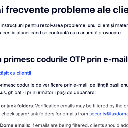
i frecvente probleme ale clie
i instrucțiuni pentru rezolvarea problemei unui client și mater
u aceștia atunci când se confruntă cu o anumită provocare.
nu primesc codurile OTP prin e-mail
ășit cu clienții
primesc codurile de verificare prin e-mail, pe lângă pașii en
sus, ghidați-i prin următorii pași de depanare:
r junk folders
: Verification emails may be filtered by the e
to check spam/junk folders for emails from
security@taxdom
axDome emails
: If emails are being filtered, clients should ad