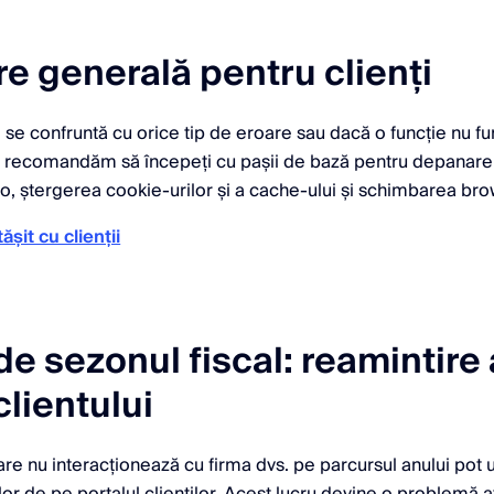
e generală pentru clienți
. se confruntă cu orice tip de eroare sau dacă o funcție nu f
ă recomandăm să începeți cu pașii de bază pentru depanare: 
o, ștergerea cookie-urilor și a cache-ului și schimbarea bro
ășit cu clienții
de sezonul fiscal: reamintire 
clientului
care nu interacționează cu firma dvs. pe parcursul anului pot 
lor de pe portalul clienților. Acest lucru devine o problemă a