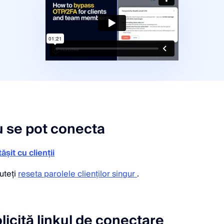
nu se pot conecta
ășit cu clienții
uteți
reseta parolele clienților singur
.
olicită linkul de conectare