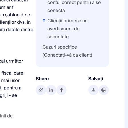
contul corect pentru a se
um ar fi
conecta
un șablon de e-
Clienții primesc un
ienților dvs. în
avertisment de
iți datele dintre
securitate
Cazuri specifice
(Conectați-vă ca client)
scal următor
fiscal care
Share
Salvați
t mai ușor
ți pentru a
riji - se
inii de