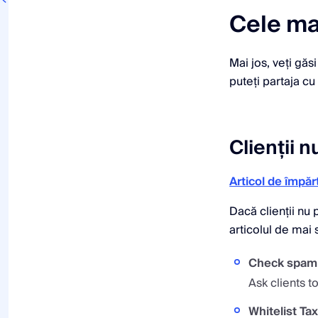
Cele ma
Mai jos, veți găs
puteți partaja c
Clienții 
Articol de împărt
Dacă clienții nu 
articolul de mai 
Check spam o
Ask clients 
Whitelist T