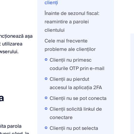
clienți
Înainte de sezonul fiscal:
reamintire a parolei
clientului
uncționează așa
Cele mai frecvente
utilizarea
probleme ale clienților
wserului.
Clienții nu primesc
codurile OTP prin e-mail
Clienții au pierdut
accesul la aplicația 2FA
a
Clienții nu se pot conecta
Clienții solicită linkul de
conectare
uita parola
Clienții nu pot selecta
tunci când, în