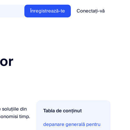
Înregistrează-te
Conectați-vă
or
 soluțiile din
Tabla de conținut
economisi timp.
depanare generală pentru