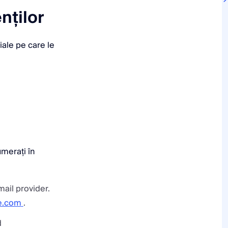
nților
iale pe care le
umerați în
mail provider.
e.com
.
d