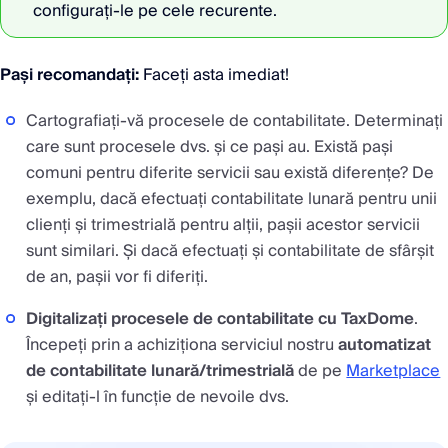
configurați-le pe cele recurente.
Pași recomandați:
Faceți asta imediat!
Cartografiați-vă procesele de contabilitate. Determinați
care sunt procesele dvs. și ce pași au. Există pași
comuni pentru diferite servicii sau există diferențe? De
exemplu, dacă efectuați contabilitate lunară pentru unii
clienți și trimestrială pentru alții, pașii acestor servicii
sunt similari. Și dacă efectuați și contabilitate de sfârșit
de an, pașii vor fi diferiți.
Digitalizați procesele de contabilitate cu TaxDome
.
Începeți prin a achiziționa serviciul nostru
automatizat
de contabilitate lunară/trimestrială
de pe
Marketplace
și editați-l în funcție de nevoile dvs.