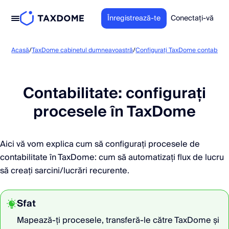
Înregistrează-te
Conectați-vă
Acasă
/
TaxDome cabinetul dumneavoastră
/
Configurați TaxDome contabilii
/
Contabilitate: configurați
procesele în TaxDome
Aici vă vom explica cum să configurați procesele de
contabilitate în TaxDome: cum să automatizați flux de lucru
să creați sarcini/lucrări recurente.
Sfat
Mapează-ți procesele, transferă-le către TaxDome și