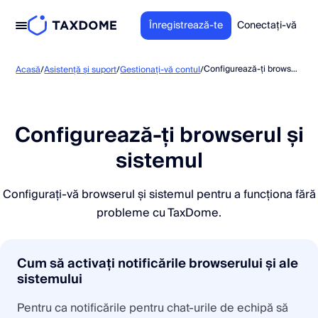
Înregistrează-te
Conectați-vă
Configurează-ți browserul și sistemul
Acasă
/
Asistență și suport
/
Gestionați-vă contul
/
Configurează-ți browserul și
sistemul
Configurați-vă browserul și sistemul pentru a funcționa fără
probleme cu TaxDome.
Cum să activați notificările browserului și ale
sistemului
Pentru ca notificările pentru chat-urile de echipă să